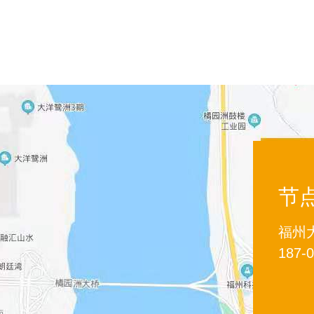
节
福州
187-