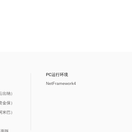
PC运行环境
NetFramework4
d（云出纳）
d（资金保）
d（阿米巴）
s桌面版